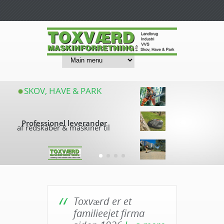
SKOV, HAVE & PARK
Professionel leverandør
af redskaber & maskiner til
Toxværd er et
familieejet firma